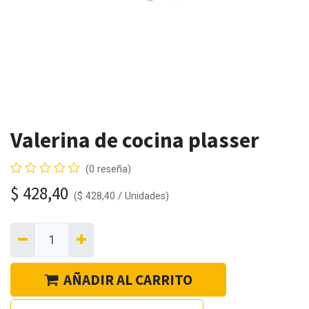
Valerina de cocina plasser
(0 reseña)
$
428,40
(
$
428,40
/
Unidades
)
AÑADIR AL CARRITO