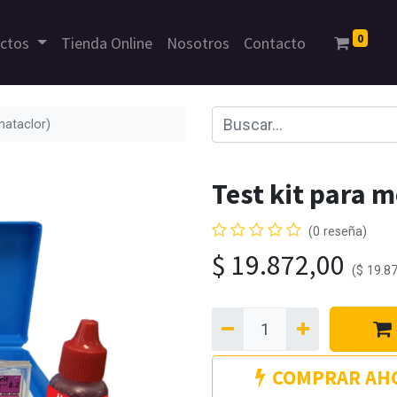
0
uctos
Tienda Online
Nosotros
Contacto
nataclor)
Test kit para m
(0 reseña)
$
19.872,00
(
$
19.8
COMPRAR AH