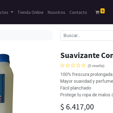
0
uctos
Tienda Online
Nosotros
Contacto
Suavizante Co
(0 reseña)
100% frescura prolongada
Mayor suavidad y perfum
Fácil planchado
Protege tu ropa de malos 
$
6.417,00