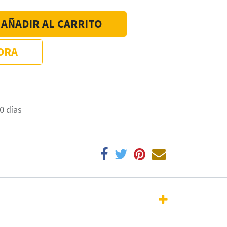
AÑADIR AL CARRITO
ORA
0 días