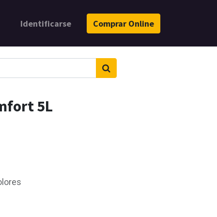
Identificarse
Comprar Online
mfort 5L
e
olores