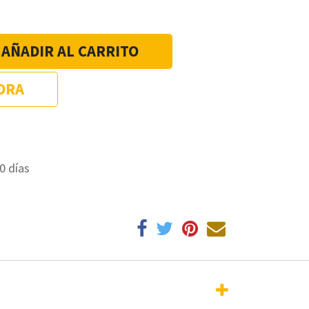
AÑADIR AL CARRITO
ORA
0 días