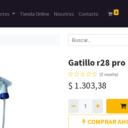
0
uctos
Tienda Online
Nosotros
Contacto
Gatillo r28 pro
(0 reseña)
$
1.303,38
COMPRAR AH