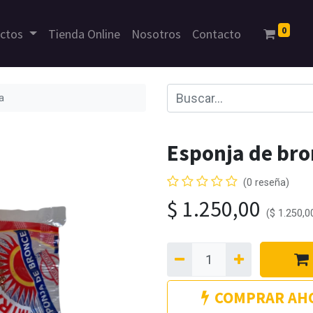
0
uctos
Tienda Online
Nosotros
Contacto
a
Esponja de bro
(0 reseña)
$
1.250,00
(
$
1.250,0
COMPRAR AH