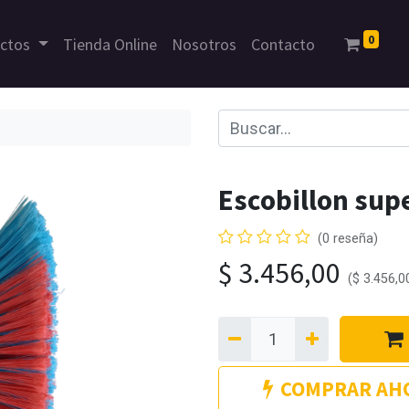
0
uctos
Tienda Online
Nosotros
Contacto
Escobillon sup
(0 reseña)
$
3.456,00
(
$
3.456,0
COMPRAR AH