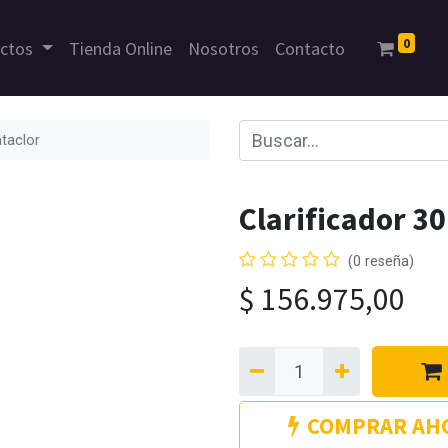
0
uctos
Tienda Online
Nosotros
Contacto
ataclor
Clarificador 30
(0 reseña)
$
156.975,00
COMPRAR AH