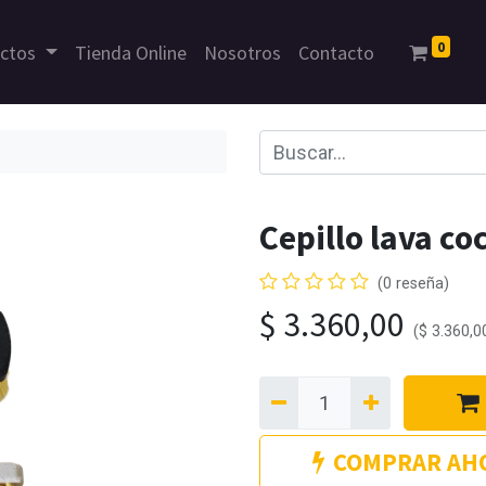
0
uctos
Tienda Online
Nosotros
Contacto
Cepillo lava co
(0 reseña)
$
3.360,00
(
$
3.360,0
COMPRAR AH