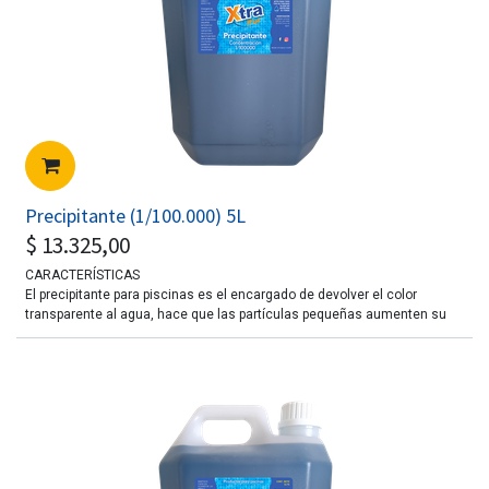
Precipitante (1/100.000) 5L
$
13.325,00
CARACTERÍSTICAS
El precipitante para piscinas es el encargado de devolver el color
transparente al agua, hace que las partículas pequeñas aumenten su
tamaño y se vuelvan más densas que el agua lo que hace que se
depositen en el fondo y puedan ser recogidas por el limpia fondos.
Es un producto formulado a base de polímeros sintéticos, para
solucionar la turbidez del agua de la piscina.
No modifica el pH y no interfiere con el tratamiento sanitario.
MODO DE EMPLEO
Agregar siempre diluido en abundante agua, 100 ml. por cada 10.000
litros de agua.