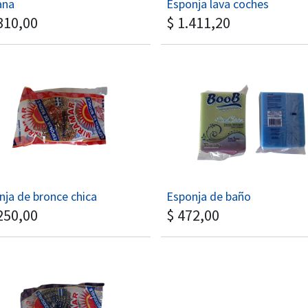
ana
Esponja lava coches
310,00
$
1.411,20
nja de bronce chica
Esponja de baño
250,00
$
472,00