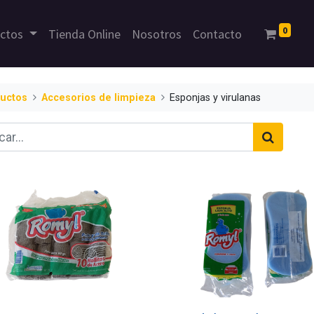
0
uctos
Tienda Online
Nosotros
Contacto
uctos
Accesorios de limpieza
Esponjas y virulanas