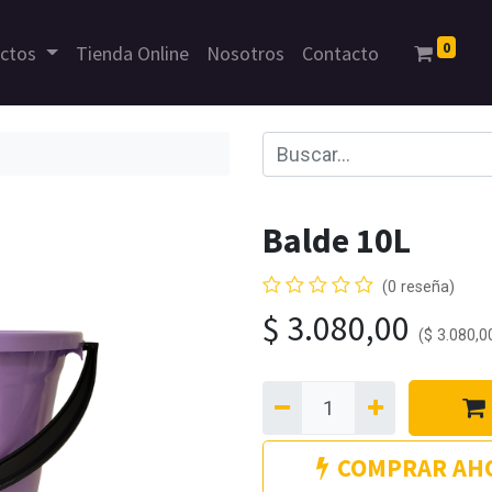
0
uctos
Tienda Online
Nosotros
Contacto
Balde 10L
(0 reseña)
$
3.080,00
(
$
3.080,0
COMPRAR AH