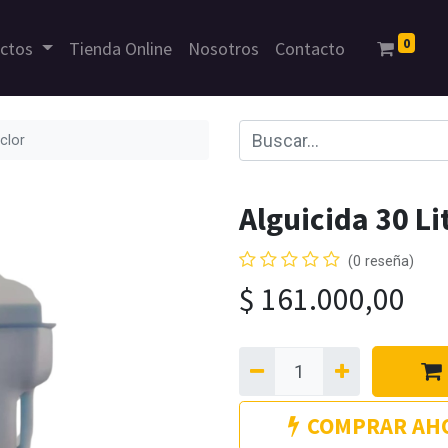
0
uctos
Tienda Online
Nosotros
Contacto
clor
Alguicida 30 Li
(0 reseña)
$
161.000,00
COMPRAR AH