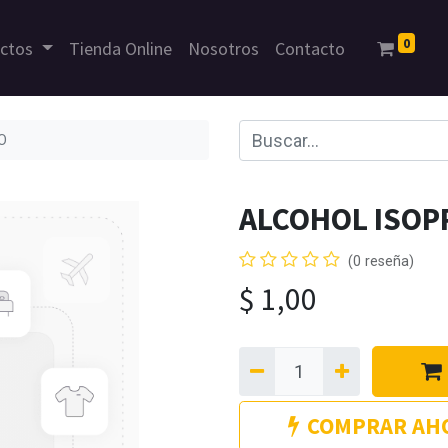
0
uctos
Tienda Online
Nosotros
Contacto
O
ALCOHOL ISOP
(0 reseña)
$
1,00
COMPRAR AH